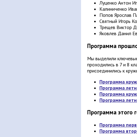
Луценко Антон И
Калиниченко Ива
Попов Ярослав П
Святный Игорь К
Трещев Виктор Д
Яковлев Данил Е
Программа прошло
Мы выделили ключевые
проходились в 7 и 8 кл
присоединились к кружк
Программа кружк
Программа летни
Программа кружк
Программа летни
Программа этого 
Программа перво
Программа второ