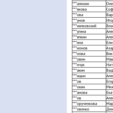
***алихин
Оле
***якова
Соф
***ова
Вар
***унов
Иго
***иялковский
Вла
***угина
Але
***япкин
Але
***ина
Ели
***ионов
Аза
***нова
Вик
***овин
Мак
***нчук
Нат
***акин
Ва
***ицын
Але
***ов
Его
***окин
Мих
***анова
Ека
***ов
Але
***орученкова
Мар
***овенко
Ден