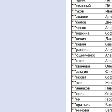
***ушин
Пёт
***еванный
Пёт
***уков
Ива
***аканов
Арс
***келов
Дми
***ченко
Але
***юшкина
Соф
***кевич
Дан
***кевич
Сев
***ранова
Алс
***ошниченко
Але
***озов
Але
***квичева
Оле
***алыгин
Фе
***икова
Соф
***хов
Мих
***янников
Пав
***пова
Соф
***ин
Гео
***кратьев
Вас
***минова
Евг