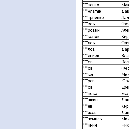
***ченко
Мак
***нлатян
Да
***триенко
Лад
***вов
Яро
***ровин
Але
***конов
Кир
***лов
Сав
***лов
Дар
***енков
Вла
***ов
Вас
***ов
Фё
***кин
Мих
***рев
Юр
***ов
Ере
***нова
Ека
***шкин
Дан
***ев
Кир
***ясов
Дан
***земцев
Мих
***инин
Ник