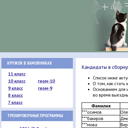
КРУЖОК В ХАМОВНИКАХ
Кандидаты в сборную
11 класс
Список ниже акту
10 класс
геом-10
О том, как стат
9 класс
геом-9
Основанием для и
во время выездны
8 класс
7 класс
Фамилия
***осимов
Оле
ТРЕНИРОВОЧНЫЕ ПРОГРАММЫ
***бакиров
Дми
***мова
Вер