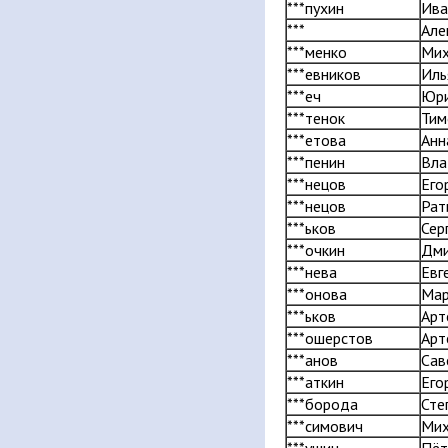
***пухин
Ива
***
Але
***менко
Мих
***евников
Иль
***еч
Юр
***тенок
Тим
***етова
Анн
***пенин
Вла
***нецов
Его
***нецов
Рат
***ьков
Сер
***очкин
Дми
***нева
Евг
***онова
Мар
***ьков
Арт
***ошерстов
Арт
***анов
Сав
***аткин
Его
***борода
Сте
***симович
Мих