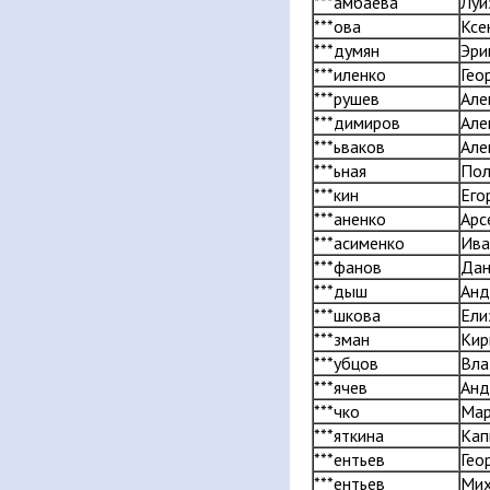
***амбаева
Луи
***ова
Ксе
***думян
Эри
***иленко
Гео
***рушев
Але
***димиров
Але
***ьваков
Але
***ьная
Пол
***кин
Его
***аненко
Арс
***асименко
Ива
***фанов
Дан
***дыш
Анд
***шкова
Ели
***зман
Кир
***убцов
Вла
***ячев
Анд
***чко
Мар
***яткина
Кап
***ентьев
Гео
***ентьев
Мих