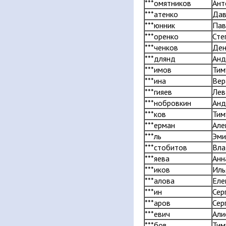
***омятников
Ант
***атенко
Да
***юнник
Пав
***оренко
Сте
***ченков
Ден
***длянд
Анд
***имов
Тим
***ина
Вер
***гияев
Лев
***нобровкин
Анд
***ков
Тим
***ерман
Але
***ль
Эми
***стобитов
Вла
***яева
Анн
***иков
Иль
***алова
Еле
***ин
Сер
***аров
Сер
***евич
Али
***бов
Тим