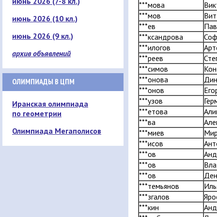
июнь 2026 (7-8 кл.)
***мова
Вик
***мов
Вит
июнь 2026 (10 кл.)
***ев
Пав
июнь 2026 (9 кл.)
***ксандрова
Соф
***илогов
Арт
архив объявлений
***реев
Сте
***симов
Кон
***онова
Дин
ОЛИМПИАДЫ В ЦПМ
***онов
Его
***узов
Гер
Иранская олимпиада
***етова
Али
по геометрии
***ва
Але
Олимпиада Мегаполисов
***миев
Ми
***исов
Ант
***ов
Анд
***ов
Вла
***ов
Ден
***темьянов
Иль
***згалов
Яро
***кин
Анд