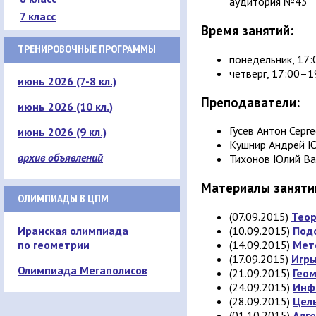
аудитория №43
7 класс
Время занятий:
ТРЕНИРОВОЧНЫЕ ПРОГРАММЫ
понедельник, 17
четверг, 17:00–1
июнь 2026 (7-8 кл.)
Преподаватели:
июнь 2026 (10 кл.)
Гусев Антон Серг
июнь 2026 (9 кл.)
Кушнир Андрей 
архив объявлений
Тихонов Юлий Ва
Материалы заняти
ОЛИМПИАДЫ В ЦПМ
(07.09.2015)
Теор
(10.09.2015)
Под
Иранская олимпиада
(14.09.2015)
Мет
по геометрии
(17.09.2015)
Игр
Олимпиада Мегаполисов
(21.09.2015)
Гео
(24.09.2015)
Инф
(28.09.2015)
Целы
(01.10.2015)
Алге