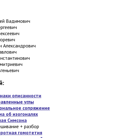
ей Вадимович
ергеевич
лексеевич
горевич
н Александрович
авлович
онстантинович
митриевич
вгеньевич
й:
наки описанности
авленные углы
ональное сопряжение
а об изогоналях
ая Симсона
шивание + разбор
ротная гомотетия