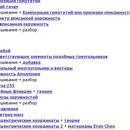
озиция гомотетий
ай точку
ешивание +
Композиция гомотетий или признаки описанност
етр вписанной окружности
вписанная окружность
шивание + разбор
нобой
ветствующие элементы подобных треугольников
ешивание +
добавка
ильный многоугольник и векторы
жность Аполлония
шивание + разбор
ча 255
ейные функции
+
теория
усы окружностей
шивание + разбор
равления
етрия масс
ицентрические координаты
+
теория
центрические координаты 2
+
материалы Evan Chen