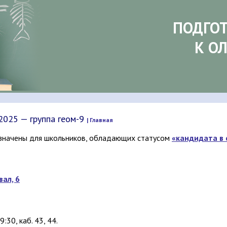
ПОДГО
К О
025 — группа геом-9
| Главная
азначены для школьников, обладающих статусом
«кандидата в
ал, 6
:30, каб. 43, 44.