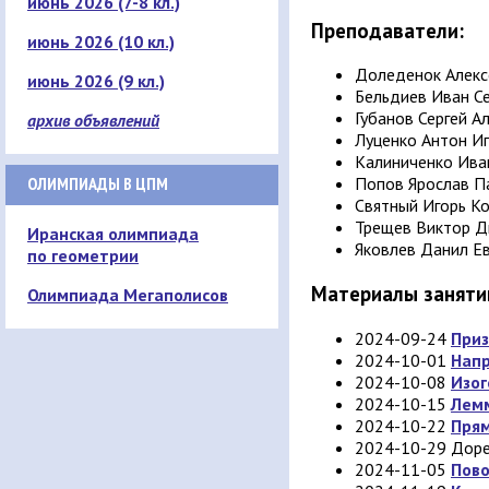
июнь 2026 (7-8 кл.)
Преподаватели:
июнь 2026 (10 кл.)
Доледенок Алекс
июнь 2026 (9 кл.)
Бельдиев Иван С
Губанов Сергей А
архив объявлений
Луценко Антон И
Калиниченко Ива
ОЛИМПИАДЫ В ЦПМ
Попов Ярослав П
Святный Игорь К
Трещев Виктор Д
Иранская олимпиада
Яковлев Данил Е
по геометрии
Материалы заняти
Олимпиада Мегаполисов
2024-09-24
Приз
2024-10-01
Напр
2024-10-08
Изог
2024-10-15
Лемм
2024-10-22
Прям
2024-10-29 Доре
2024-11-05
Пово