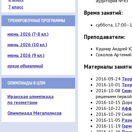
аудитория №43
7 класс
Время занятий:
ТРЕНИРОВОЧНЫЕ ПРОГРАММЫ
суббота, 17:00–
июнь 2026 (7-8 кл.)
Преподаватели:
июнь 2026 (10 кл.)
Кушнир Андрей 
Соколов Артемий
июнь 2026 (9 кл.)
архив объявлений
Материалы заняти
2016-09-24
Теор
ОЛИМПИАДЫ В ЦПМ
2016-10-01
Теор
2016-10-08
Сюже
решением первой
Иранская олимпиада
2016-10-15 Доре
по геометрии
2016-10-22
Афф
Олимпиада Мегаполисов
2016-10-29 Снов
2016-11-05
Раз
2016-11-19
Гарм
2016-11-26
Лин