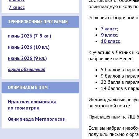
Состоялись отборочны
олимпиадную школу по
7 класс
Решения отборочной о
ТРЕНИРОВОЧНЫЕ ПРОГРАММЫ
7 класс
;
9 класс
;
июнь 2026 (7-8 кл.)
10 класс
.
июнь 2026 (10 кл.)
К участию в Летних шк
июнь 2026 (9 кл.)
набравшие не менее:
архив объявлений
5 баллов в паралл
9 баллов в паралл
22 балла в паралл
ОЛИМПИАДЫ В ЦПМ
14 баллов в пара
Индивидуальные резул
Иранская олимпиада
электронной почте.
по геометрии
Приглашённым на ЛШ б
Олимпиада Мегаполисов
Если вы набрали необх
получили письмо с орг