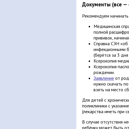
Документы (все — 
Рекомендуем начинать 
Медицинская спра
полной расшифров
прививок, начина
Справка СЭН «об 
инфекционными б
(берётся за 3 дня
Ксерокопия медиц
Ксерокопия паспо
рождении.
Заявление
от род
нужно скачать по
взять на место сб
Для детей с хроническ
поликлиники с указани
(лекарства иметь при с
В случае отсутствия н
ребёнку может быть от