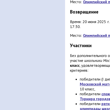
Место:
Олимпийский п
Возвращение
Время: 20 июня 2025 г.
17:30.
Место:
Олимпийский п
Участники
Без дополнительного о
участие
школьники Мос
класс
, удовлетворяющ
критериев:
победители (I дип
Московской мат
10 класс,
победители
слож
Турнира городо
победители
реги
олимпиады школ