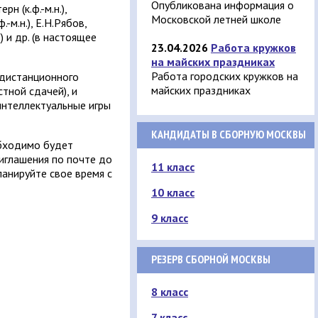
Опубликована информация о
н (к.ф.-м.н.),
Московской летней школе
-м.н.), Е.Н.Рябов,
) и др. (в настоящее
23.04.2026
Работа кружков
на майских праздниках
Работа городских кружков на
 дистанционного
майских праздниках
тной сдачей), и
интеллектуальные игры
КАНДИДАТЫ В СБОРНУЮ МОСКВЫ
обходимо будет
риглашения по почте до
11 класс
ланируйте свое время с
10 класс
9 класс
РЕЗЕРВ СБОРНОЙ МОСКВЫ
8 класс
7 класс