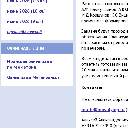
июнь 2026 (7-8 кл.)
Работать со школьниками
А.Ф.Назмутдинов, А.Ю.Ку
июнь 2026 (10 кл.)
И.Д.Коршунов, К.С.Вишне
время идет формирован
июнь 2026 (9 кл.)
Занятия будут проход
архив объявлений
образования. Планируют
интерактивы с препода
ОЛИМПИАДЫ В ЦПМ
по вечерам.
Всем кандидатам в сб
Иранская олимпиада
ответить готовы ли вы
по геометрии
20 мая — напишите нам 
учетом интенсивной ра
Олимпиада Мегаполисов
Контакты
Не стесняйтесь обраща
math@mosolymp.ru
(
Алексей Александрови
+79169147990 (для оп