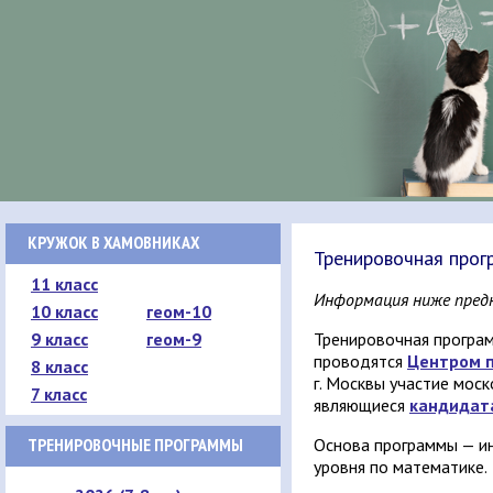
КРУЖОК В ХАМОВНИКАХ
Тренировочная прог
11 класс
Информация ниже предн
10 класс
геом-10
9 класс
геом-9
Тренировочная програм
проводятся
Центром п
8 класс
г. Москвы участие моск
7 класс
являющиеся
кандидат
ТРЕНИРОВОЧНЫЕ ПРОГРАММЫ
Основа программы — ин
уровня по математике.