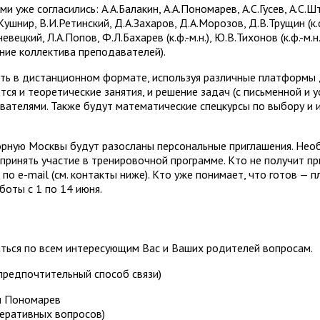
 уже согласились: А.А.Балакин, А.А.Пономарев, А.С.Гусев, А.С.Штер
шнир, В.И.Ретинский, Д.А.Захаров, Д.А.Морозов, Д.В.Трущин (к.ф.
вецкий, Л.А.Попов, Ф.Л.Бахарев (к.ф.-м.н.), Ю.В.Тихонов (к.ф.-м.н.
ие коллектива преподавателей).
ить в дистанционном формате, используя различные платформы
ся и теоретические занятия, и решение задач (с письменной и ус
вателями. Также будут математические спецкурсы по выбору и 
орную Москвы будут разосланы персональные приглашения. Не
 принять участие в тренировочной программе. Кто не получит п
по e-mail (см. контакты ниже). Кто уже понимает, что готов — п
боты с 1 по 14 июня.
ться по всем интересующим Вас и Ваших родителей вопросам.
предпочтительный способ связи)
ч Пономарев
еративных вопросов)