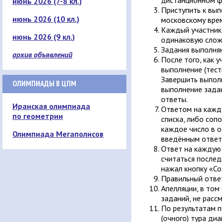
дистанционном ф
июнь 2026 (7-8 кл.)
Приступить к вып
июнь 2026 (10 кл.)
московскому вре
Каждый участник
июнь 2026 (9 кл.)
одинаковую слож
Задания выполня
архив объявлений
После того, как 
выполнение (тест
Завершить выполн
ОЛИМПИАДЫ В ЦПМ
выполнение задан
ответы.
Иранская олимпиада
Ответом на кажду
по геометрии
списка, либо соп
каждое число в о
Олимпиада Мегаполисов
введённым ответо
Ответ на каждую
считаться послед
нажал кнопку «Со
Правильный ответ
Апелляции, в том
заданий, не расс
По результатам п
(очного) тура ди