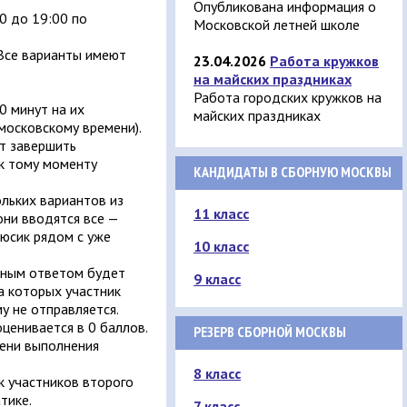
Опубликована информация о
0 до 19:00 по
Московской летней школе
 Все варианты имеют
23.04.2026
Работа кружков
на майских праздниках
Работа городских кружков на
0 минут на их
майских праздниках
московскому времени).
ет завершить
 к тому моменту
КАНДИДАТЫ В СБОРНУЮ МОСКВЫ
ольких вариантов из
11 класс
они вводятся все —
люсик рядом с уже
10 класс
ьным ответом будет
9 класс
а которых участник
у не отправляется.
ценивается в 0 баллов.
РЕЗЕРВ СБОРНОЙ МОСКВЫ
мени выполнения
8 класс
к участников второго
тике.
7 класс