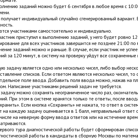
ормате.
олнению заданий можно будет 6 сентября в любое время с 10:0
мени.
 получает индивидуальный случайно сгенерированный вариант.
ность.
ются участниками самостоятельно и индивидуально.
участник приступил к выполнению заданий, у него будет ровно 12
ирование для всех участников завершится не позднее 21:00 по 
ение заданий можно и раньше. В случае, если участник не успе
ий за 120 минут, в систему на проверку уйдут все сохраненные
ю задачу является одно или несколько чисел, либо выбор неск
оставление списков. Если ответом являются несколько чисел, то 
тдельное поле ввода. Добавить поля ввода можно, нажав на п
м. Написание участниками решений задач не требуется.
 задачу можно сохранять неограниченное число раз, окончател
ний. При этом в системе хранятся только те ответы, после ввод
хранить». Если кнопка «Сохранить» не нажата, то ответ в систем
 на каждую задачу оценивается в 1 балл, неправильный ответ о
 числе на неверную форму ввода ответов или на истечение вре
матриваются.
ервого тура диагностической работы будет сформирован списо
агностической работы в кандидаты в сборную Москвы по матема