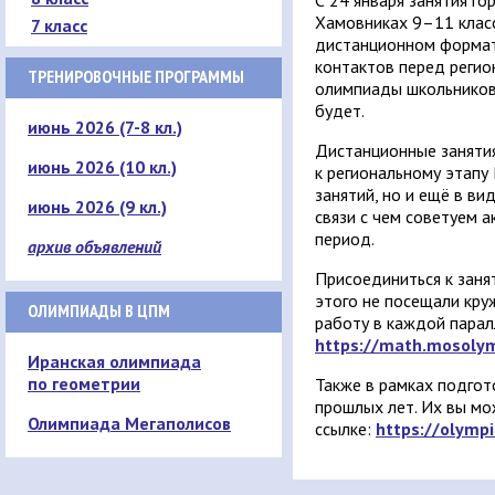
С 24 января занятия г
Хамовниках 9–11 клас
7 класс
дистанционном формат
контактов перед реги
ТРЕНИРОВОЧНЫЕ ПРОГРАММЫ
олимпиады школьников 
будет.
июнь 2026 (7-8 кл.)
Дистанционные занятия
июнь 2026 (10 кл.)
к региональному этапу
занятий, но и ещё в в
июнь 2026 (9 кл.)
связи с чем советуем а
период.
архив объявлений
Присоединиться к заня
этого не посещали кр
ОЛИМПИАДЫ В ЦПМ
работу в каждой парал
https://math.mosoly
Иранская олимпиада
по геометрии
Также в рамках подгот
прошлых лет. Их вы мо
Олимпиада Мегаполисов
ссылке:
https://olymp