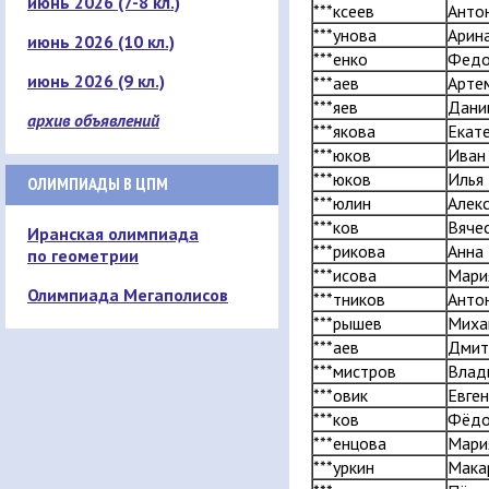
июнь 2026 (7-8 кл.)
***ксеев
Анто
***унова
Арин
июнь 2026 (10 кл.)
***енко
Фед
июнь 2026 (9 кл.)
***аев
Арте
***яев
Дани
архив объявлений
***якова
Екат
***юков
Иван
***юков
Илья
ОЛИМПИАДЫ В ЦПМ
***юлин
Алек
***ков
Вяче
Иранская олимпиада
***рикова
Анна
по геометрии
***исова
Мари
Олимпиада Мегаполисов
***тников
Анто
***рышев
Миха
***аев
Дмит
***мистров
Влад
***овик
Евге
***ков
Фёд
***енцова
Мари
***уркин
Мака