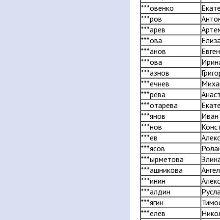
***овенко
Екат
***ров
Анто
***арев
Арте
***ова
Елиз
***анов
Евге
***ова
Ирин
***азнов
Григо
***ечнев
Миха
***рева
Анас
***отарева
Екат
***янов
Иван
***нов
Конс
***ев
Алек
***ясов
Рола
***ырметова
Элин
***ашникова
Анге
***инин
Алек
***алдин
Русл
***ягин
Тимо
***елёв
Нико