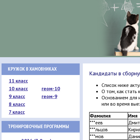
КРУЖОК В ХАМОВНИКАХ
Кандидаты в сборн
11 класс
Список ниже акту
10 класс
геом-10
О том, как стат
9 класс
геом-9
Основанием для и
или во время вые
8 класс
7 класс
Фамилия
Имя
***еев
Дмит
ТРЕНИРОВОЧНЫЕ ПРОГРАММЫ
***льцов
Кири
***мов
Дани