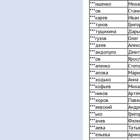
***ишенко
Миха
***ов
Стан
***карев
Иван
***тунов
Григо
***тущихина
Дарь
***гузов
Олег
***деев
Алек
***андопуло
Дмит
***ов
Ярос
***апенко
Степ
***апова
Мари
***ходько
Анна
***кофьев
Миха
***ников
Артё
***хоров
Паве
***яевский
Андр
***ько
Григо
***ачев
Фели
***аева
Тать
***ельева
Арин