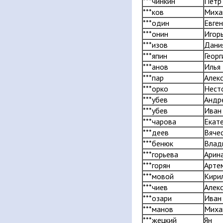
***чинкин
Пётр
***ков
Миха
***один
Евге
***онин
Игор
***изов
Дани
***япин
Георг
***анов
Илья
***пар
Алек
***орко
Нест
***убев
Андр
***убев
Иван
***чарова
Екат
***деев
Вяче
***бенюк
Влад
***горьева
Арин
***горян
Арте
***мовой
Кири
***чиев
Алек
***озари
Иван
***манов
Миха
***жецкий
Ян