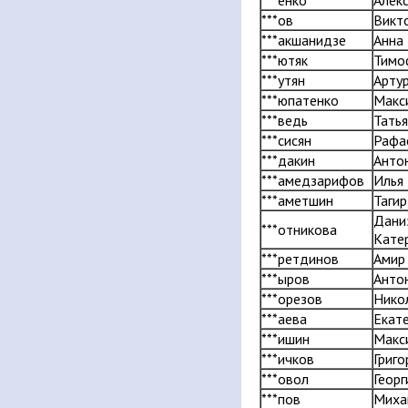
***енко
Алек
***ов
Викт
***акшанидзе
Анна
***ютяк
Тимо
***утян
Арту
***юпатенко
Макс
***ведь
Тать
***сисян
Рафа
***дакин
Анто
***амедзарифов
Илья
***аметшин
Тагир
Дани
***отникова
Кате
***ретдинов
Амир
***ыров
Анто
***орезов
Нико
***аева
Екат
***ишин
Макс
***ичков
Григо
***овол
Георг
***пов
Миха