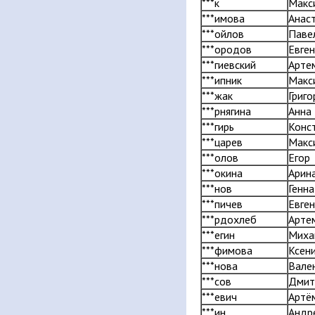
***к
Макс
***имова
Анас
***ойлов
Паве
***ородов
Евге
***гиевский
Арте
***ипник
Макс
***жак
Григо
***рнягина
Анна
***гирь
Конс
***царев
Макс
***олов
Егор
***окина
Арин
***нов
Генн
***пичев
Евге
***рдохлеб
Арте
***егин
Миха
***фимова
Ксен
***нова
Вале
***сов
Дмит
***евич
Артё
***ин
Андр