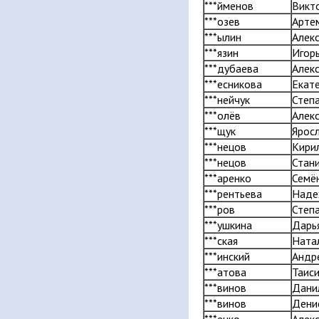
***йменов
Викт
***озев
Арте
***ылин
Алек
***язин
Игор
***дубаева
Алек
***есникова
Екат
***нейчук
Степ
***олёв
Алек
***щук
Ярос
***нецов
Кири
***нецов
Стан
***аренко
Семё
***рентьева
Наде
***ров
Степ
***ушкина
Дарь
***ская
Ната
***инский
Андр
***атова
Таис
***винов
Дани
***винов
Дени