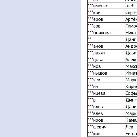
***именко
Глеб
***ков
Серге
***еров
Артё
***сов
Тимо
***бникова
Ника
**
Данг 
***анов
Андр
***лахян
Дави
***цова
Алек
***нов
Макс
***нышов
Игна
***яев
Марк
***ин
Кири
***нцева
Софь
***р
Дмит
***влев
Дани
***влев
Марк
***иров
Кама
***шевич
Лев
***кин
Евге