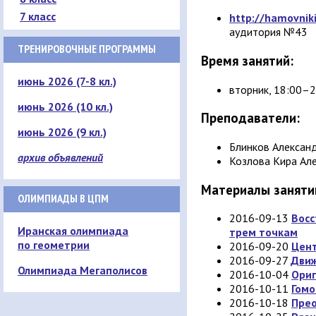
7 класс
http://hamovnik
аудитория №43
ТРЕНИРОВОЧНЫЕ ПРОГРАММЫ
Время занятий:
июнь 2026 (7-8 кл.)
вторник, 18:00–
июнь 2026 (10 кл.)
Преподаватели:
июнь 2026 (9 кл.)
Блинков Алексан
архив объявлений
Козлова Кира Ал
Материалы заняти
ОЛИМПИАДЫ В ЦПМ
2016-09-13
Восс
Иранская олимпиада
трем точкам
по геометрии
2016-09-20
Цент
2016-09-27
Движ
Олимпиада Мегаполисов
2016-10-04
Ори
2016-10-11
Гомо
2016-10-18
Прео